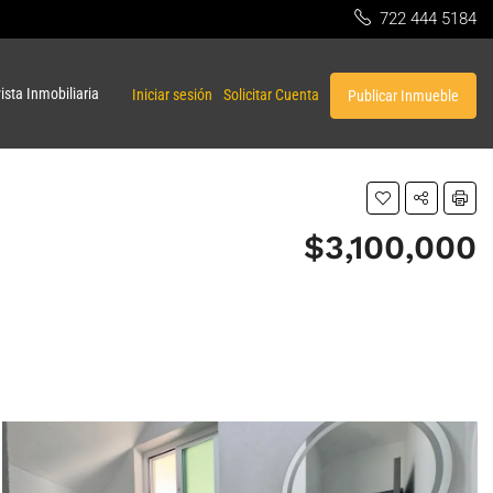
722 444 5184
ista Inmobiliaria
Iniciar sesión
Solicitar Cuenta
Publicar Inmueble
$3,100,000