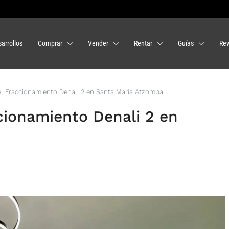
arrollos
Comprar
Vender
Rentar
Guías
Rev
 el Fraccionamiento Denali 2 en Santa María Atzompa.
ccionamiento Denali 2 en