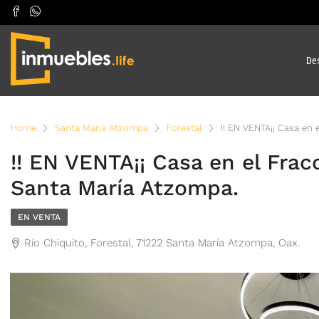
Des
Home
Santa María Atzompa
Forestal
!! EN VENTA¡¡ Casa en
!! EN VENTA¡¡ Casa en el Fra
Santa María Atzompa.
EN VENTA
Río Chiquito, Forestal, 71222 Santa María Atzompa, Oax.