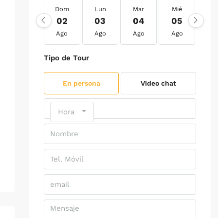
Dom
Lun
Mar
Mié
Ju
02
03
04
05
0
Ago
Ago
Ago
Ago
Ag
Tipo de Tour
En persona
Video chat
Hora