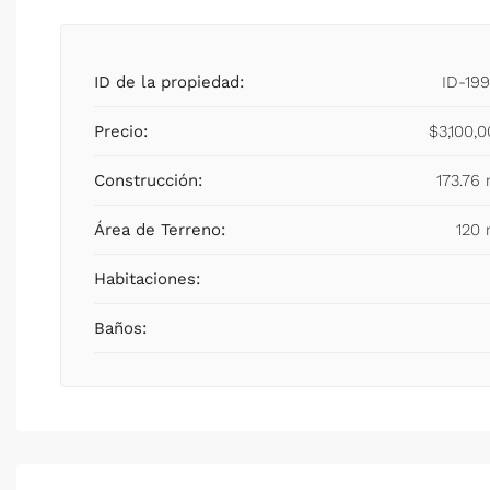
ID de la propiedad:
ID-19
Precio:
$3,100,
Construcción:
173.76
Área de Terreno:
120 
Habitaciones:
Baños: