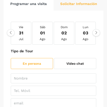
Programar una visita
Solicitar Información
Vie
Sáb
Dom
Lun
M
31
01
02
03
0
Jul
Ago
Ago
Ago
A
Tipo de Tour
En persona
Video chat